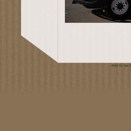
4645 W. Van B